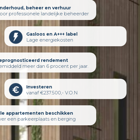
nderhoud, beheer en verhuur
oor professionele landelijke beheerder
Gasloos en A+++ label
Lage energiekosten
eprognosticeerd rendement
emiddeld meer dan 6 procent per jaar.
Investeren
vanaf €237.500,- V.O.N
lle appartementen beschikken
ver een parkeerplaats en berging