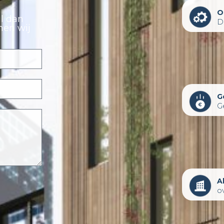
O
ul dan
D
men wij
G
G
A
o