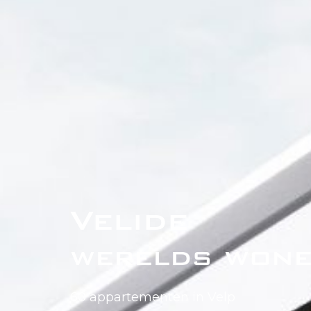
Velide
werelds won
60 appartementen in Velp